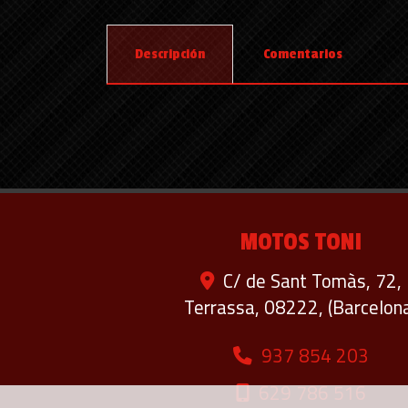
Descripción
Comentarios
MOTOS TONI
C/ de Sant Tomàs, 72,
Terrassa
,
08222
,
(Barcelon
937 854 203
629 786 516